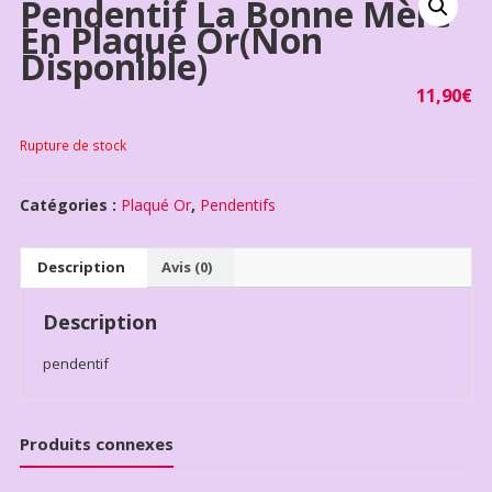
Pendentif La Bonne Mère
En Plaqué Or(non
Disponible)
11,90
€
Rupture de stock
Catégories :
Plaqué Or
,
Pendentifs
Description
Avis (0)
Description
pendentif
Produits connexes