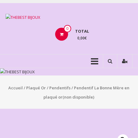
Aller
au
THEBEST
contenu
BIJOUX
0
TOTAL
0,00€
VENTE
BIJOUX
FANTAISIE
Accueil
/
Plaqué Or
/
Pendentifs
/ Pendentif La Bonne Mère en
plaqué or(non disponible)