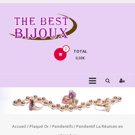
Aller
au
THEBE
contenu
BIJOU
VENTE
BIJOUX
0
TOTAL
FANTAISIE
0,00€
Accueil
/
Plaqué Or
/
Pendentifs
/ Pendentif La Réunion en