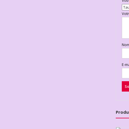
Vot
Vot
No
E-m
Produ