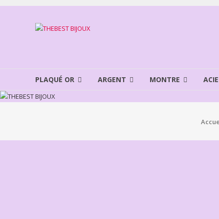
Aller
au
THEBEST
contenu
BIJOUX
VENTE
BIJOUX
PLAQUÉ OR
ARGENT
MONTRE
ACIE
FANTAISIE
Accue