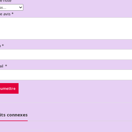
re note
re avis
*
m
*
ail
*
its connexes