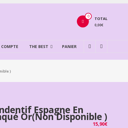
0
TOTAL
0,00€
 COMPTE
THE BEST
PANIER
ible )
ndentif Espagne En
aqué Or(non Disponible )
15,90
€