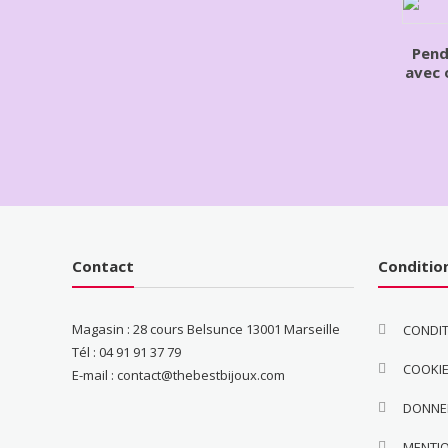
Pend
avec 
Contact
Conditio
Magasin : 28 cours Belsunce 13001 Marseille
CONDIT
Tél : 04 91 91 37 79
COOKI
E-mail : contact@thebestbijoux.com
DONNE
MENTI