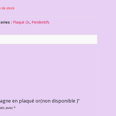
e de stock
ories :
Plaqué Or
,
Pendentifs
pagne en plaqué or(non disponible )”
qués avec
*