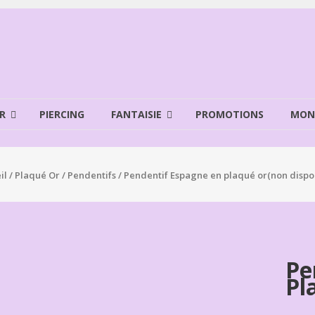
R
PIERCING
FANTAISIE
PROMOTIONS
MON
il
/
Plaqué Or
/
Pendentifs
/ Pendentif Espagne en plaqué or(non dispon
Pe
Pl