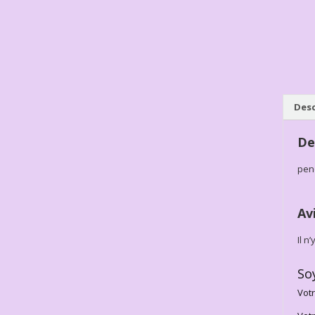
Desc
De
pen
Av
Il n
So
Votr