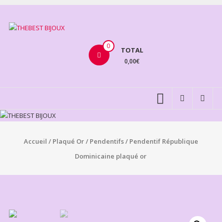
Aller
au
THEBEST
contenu
BIJOUX
0
TOTAL
0,00€
VENTE
BIJOUX
FANTAISIE
Accueil
/
Plaqué Or
/
Pendentifs
/ Pendentif République
Dominicaine plaqué or