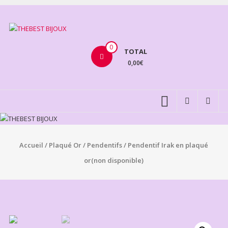
Aller
au
THEBEST
contenu
BIJOUX
0
TOTAL
0,00€
VENTE
BIJOUX
FANTAISIE
Accueil
/
Plaqué Or
/
Pendentifs
/ Pendentif Irak en plaqué
or(non disponible)