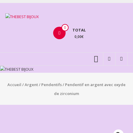
Aller
au
THEBEST
contenu
BIJOUX
0
TOTAL
0,00€
VENTE
BIJOUX
FANTAISIE
Accueil
/
Argent
/
Pendentifs
/ Pendentif en argent avec oxyde
de zirconium