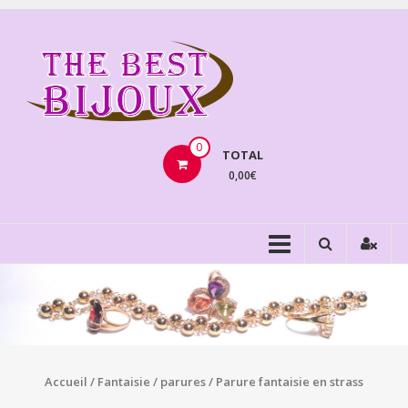
Aller
au
THEBE
contenu
BIJOU
VENTE
BIJOUX
0
TOTAL
FANTAISIE
0,00€
Accueil
/
Fantaisie
/
parures
/ Parure fantaisie en strass