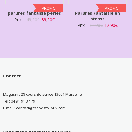
PROMO !
PROMO !
parures fantaisie perles
Parures Fantaisie en
strass
Prix :
49,90
€
39,90
€
Prix :
17,90
€
12,90
€
Contact
Magasin : 28 cours Belsunce 13001 Marseille
Tél : 04 91 91 37 79
E-mail : contact@thebestbijoux.com
Conditions générales de vente