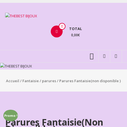
Aller
au
THEBEST
contenu
BIJOUX
0
TOTAL
0,00€
VENTE
BIJOUX
FANTAISIE
Accueil
/
Fantaisie
/
parures
/ Parures Fantaisie(non disponible )
Promo !
Parures Fantaisie(non