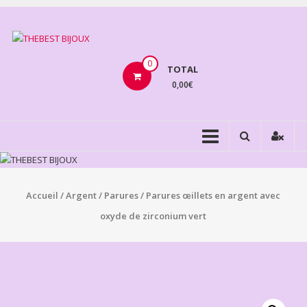
Aller
au
THEBEST
contenu
BIJOUX
0
TOTAL
0,00€
VENTE
BIJOUX
FANTAISIE
Accueil
/
Argent
/
Parures
/ Parures œillets en argent avec
oxyde de zirconium vert