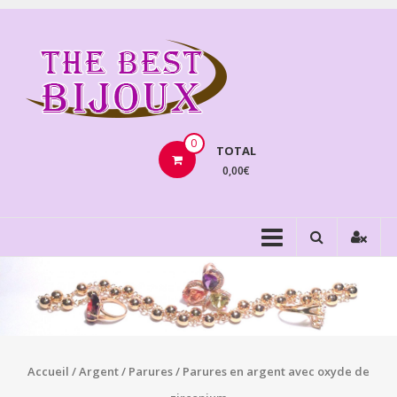
Aller
au
THEBE
contenu
BIJOU
VENTE
BIJOUX
0
TOTAL
FANTAISIE
0,00€
Accueil
/
Argent
/
Parures
/ Parures en argent avec oxyde de