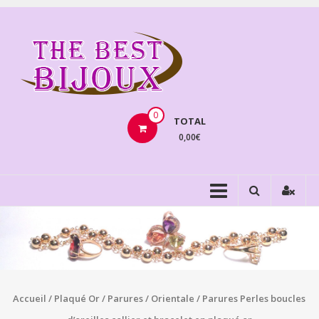
Aller
au
THEBE
contenu
BIJOU
VENTE
BIJOUX
0
TOTAL
FANTAISIE
0,00€
Accueil
/
Plaqué Or
/
Parures
/
Orientale
/ Parures Perles boucles