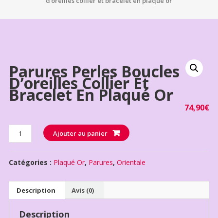
d’oreilles collier et bracelet en plaqué or
Parures Perles Boucles
D’oreilles Collier Et
Bracelet En Plaqué Or
74,90
€
Quantité
Ajouter au panier
Catégories :
Plaqué Or
,
Parures
,
Orientale
Description
Avis (0)
Description