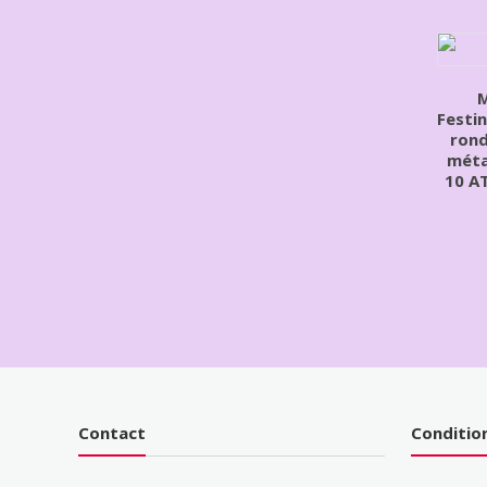
Festi
rond
méta
10 A
Contact
Conditio