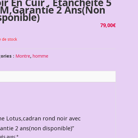
ir En Cuir , Étanchéité 5
M,garantie 2 Ans(non
sponible)
79,00
€
e de stock
ories :
Montre
,
homme
me Lotus,cadran rond noir avec
rantie 2 ans(non disponible)”
qués avec
*