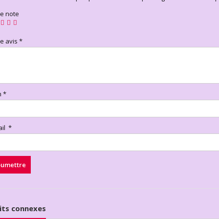
re note
re avis
*
m
*
ail
*
its connexes