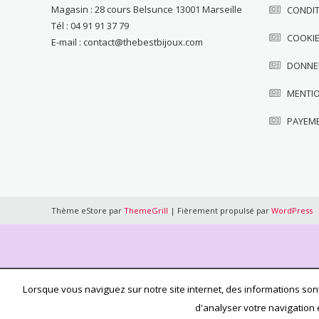
Magasin : 28 cours Belsunce 13001 Marseille
CONDIT
Tél : 04 91 91 37 79
COOKI
E-mail : contact@thebestbijoux.com
DONNE
MENTI
PAYEM
Thème eStore par
ThemeGrill
|
Fièrement propulsé par
WordPress
Lorsque vous naviguez sur notre site internet, des informations sont
d'analyser votre navigation 