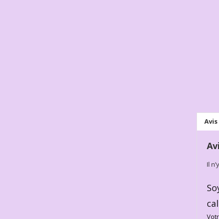
Avis 
Av
Il n
So
ca
Votr