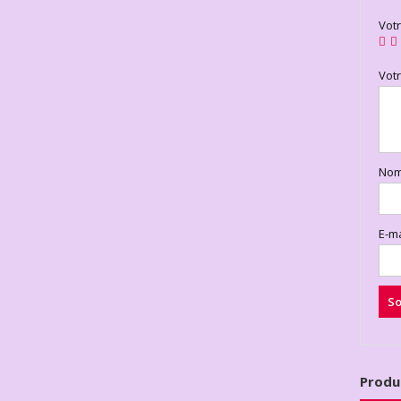
Vot
Vot
No
E-m
Produ