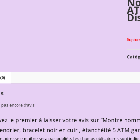
No
AT
Di
Ruptur
Catég
(0)
is
’y pas encore d’avis.
yez le premier à laisser votre avis sur “Montre hom
lendrier, bracelet noir en cuir , étanchéité 5 ATM,ga
e adresse e-mail ne sera pas publiée.
Les champs obligatoires sont indi