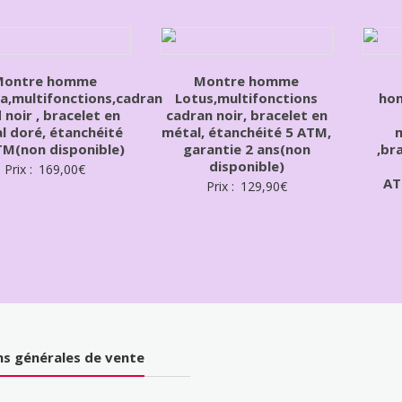
Montre homme
Montre homme
na,multifonctions,cadran
Lotus,multifonctions
hom
 noir , bracelet en
cadran noir, bracelet en
l doré, étanchéité
métal, étanchéité 5 ATM,
m
TM(non disponible)
garantie 2 ans(non
,br
disponible)
Prix :
169,00
€
AT
Prix :
129,90
€
ns générales de vente