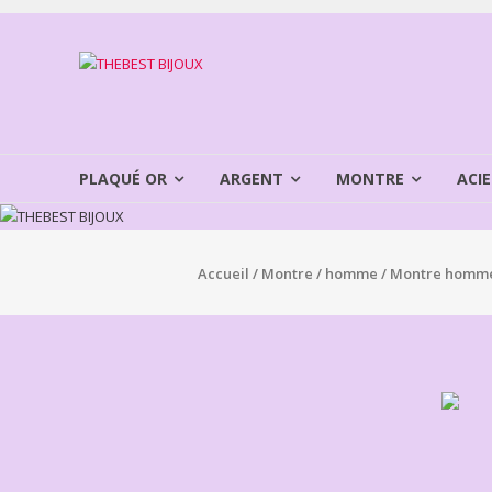
Aller
au
THEBEST
contenu
BIJOUX
VENTE
BIJOUX
PLAQUÉ OR
ARGENT
MONTRE
ACIE
FANTAISIE
Accueil
/
Montre
/
homme
/ Montre homme 