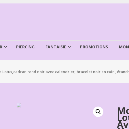
R
PIERCING
FANTAISIE
PROMOTIONS
MON
Lotus,cadran rond noir avec calendrier, bracelet noir en cuir , étanc
Mo
Lo
Av