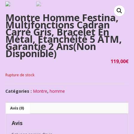
Montre Homme Festina,
Multifonctions Cadran
Carré Gris, Bracelet En
Métal, Étanchéité 5 ATM,
Garantie 2 Ans(non
Disponible)
119,00
€
Rupture de stock
Catégories :
Montre
,
homme
Avis (0)
Avis