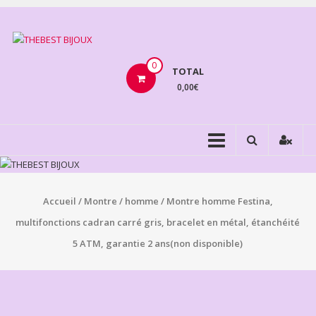
Aller
au
THEBEST
contenu
BIJOUX
0
TOTAL
0,00€
VENTE
BIJOUX
FANTAISIE
Accueil
/
Montre
/
homme
/ Montre homme Festina,
multifonctions cadran carré gris, bracelet en métal, étanchéité
5 ATM, garantie 2 ans(non disponible)