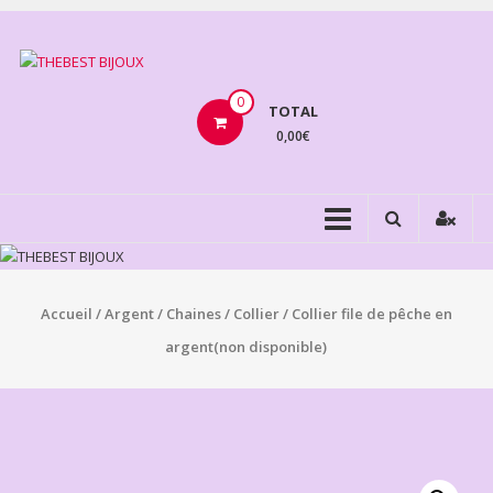
Aller
au
THEBEST
contenu
BIJOUX
0
TOTAL
0,00€
VENTE
BIJOUX
FANTAISIE
Accueil
/
Argent
/
Chaines
/
Collier
/ Collier file de pêche en
argent(non disponible)