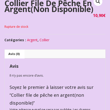
Collier File De Pêche En
Argent(non Disponible)
10,90
€
Rupture de stock
Catégories :
Argent
,
Collier
Avis (0)
Avis
Il n’y pas encore d’avis.
Soyez le premier à laisser votre avis sur
“Collier file de pêche en argent(non
disponible)”
Votre adresse e-mail ne sera pas publiée.
Les champs