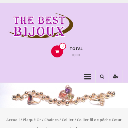
Aller
au
THEBE
contenu
BIJOU
VENTE
BIJOUX
0
TOTAL
FANTAISIE
0,00€
Accueil
/
Plaqué Or
/
Chaines
/
Collier
/ Collier fil de pêche Cœur