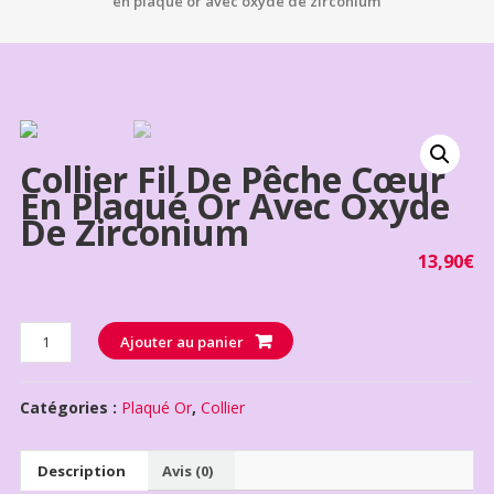
en plaqué or avec oxyde de zirconium
Collier Fil De Pêche Cœur
En Plaqué Or Avec Oxyde
De Zirconium
13,90
€
Quantité
Ajouter au panier
Catégories :
Plaqué Or
,
Collier
Description
Avis (0)