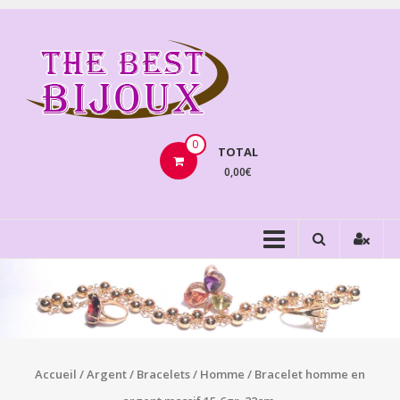
Aller
au
THEBE
contenu
BIJOU
VENTE
BIJOUX
0
TOTAL
FANTAISIE
0,00€
Accueil
/
Argent
/
Bracelets
/
Homme
/ Bracelet homme en