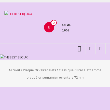
Aller
au
THEBEST
contenu
BIJOUX
0
TOTAL
0,00€
VENTE
BIJOUX
FANTAISIE
Accueil
/
Plaqué Or
/
Bracelets
/
Classique
/ Bracelet femme
plaqué or semainier orientale 72mm