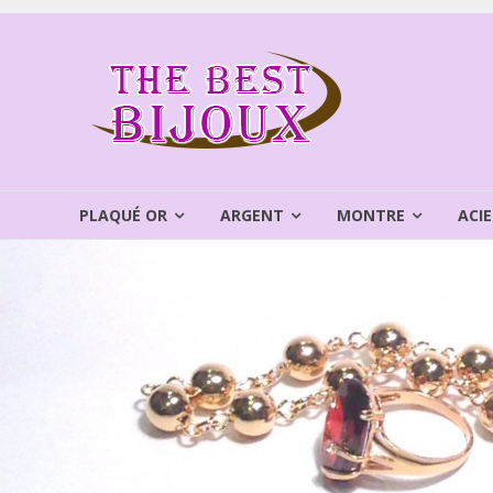
Aller
au
THEBEST
contenu
BIJOUX
VENTE
BIJOUX
FANTAISIE
PLAQUÉ OR
ARGENT
MONTRE
ACIE