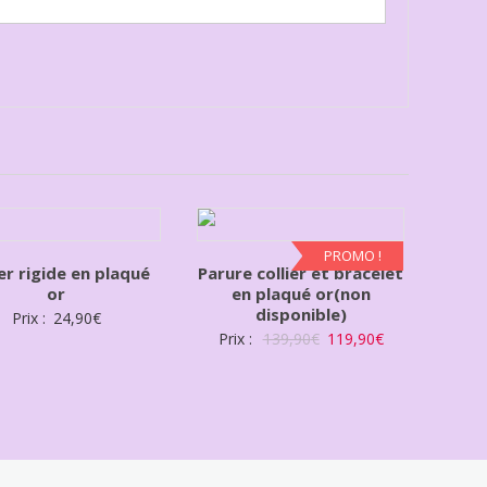
PROMO !
ier rigide en plaqué
Parure collier et bracelet
or
en plaqué or(non
disponible)
Prix :
24,90
€
Prix :
139,90
€
119,90
€