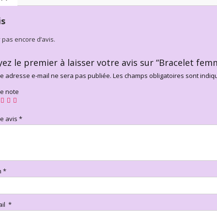
is
’y pas encore d’avis.
yez le premier à laisser votre avis sur “Bracelet fe
e adresse e-mail ne sera pas publiée.
Les champs obligatoires sont indi
re note
re avis
*
m
*
ail
*