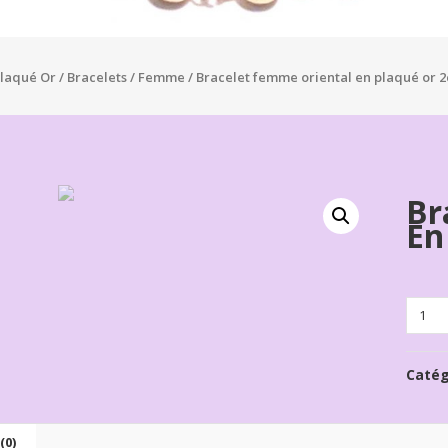
laqué Or
/
Bracelets
/
Femme
/ Bracelet femme oriental en plaqué or 
Br
En
Quanti
Catég
(0)