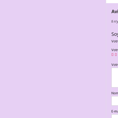
Av
Il n
So
Votr
Vot
Vot
No
E-m