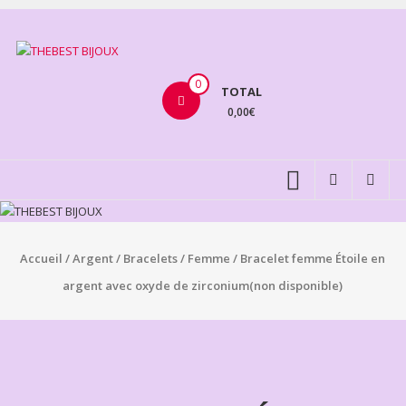
Aller
au
THEBEST
contenu
BIJOUX
0
TOTAL
0,00€
VENTE
BIJOUX
FANTAISIE
Accueil
/
Argent
/
Bracelets
/
Femme
/ Bracelet femme Étoile en
argent avec oxyde de zirconium(non disponible)