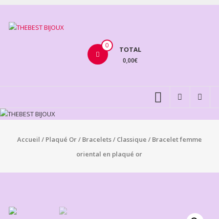
Aller
au
THEBEST
contenu
BIJOUX
0
TOTAL
0,00€
VENTE
BIJOUX
FANTAISIE
Accueil
/
Plaqué Or
/
Bracelets
/
Classique
/ Bracelet femme
oriental en plaqué or