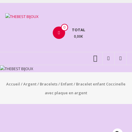
Aller
au
THEBEST
contenu
BIJOUX
0
TOTAL
0,00€
VENTE
BIJOUX
FANTAISIE
Accueil
/
Argent
/
Bracelets
/
Enfant
/ Bracelet enfant Coccinelle
avec plaque en argent