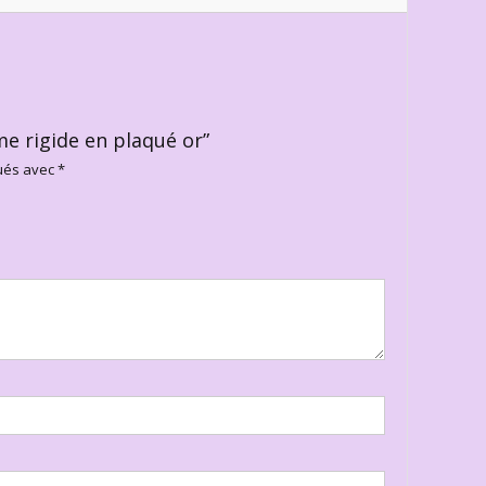
me rigide en plaqué or”
qués avec
*