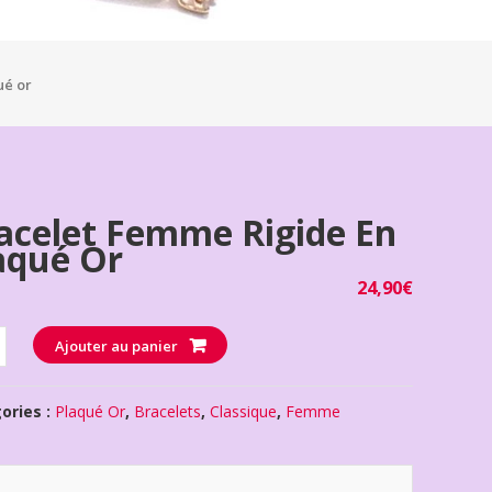
ué or
acelet Femme Rigide En
aqué Or
24,90
€
té
Ajouter au panier
ories :
Plaqué Or
,
Bracelets
,
Classique
,
Femme