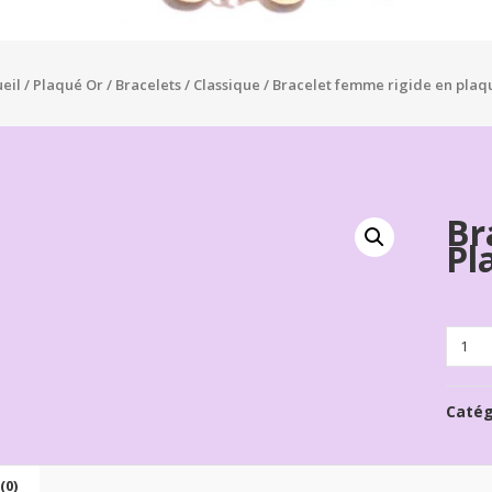
eil
/
Plaqué Or
/
Bracelets
/
Classique
/ Bracelet femme rigide en plaq
Br
Pl
Quanti
Catég
(0)