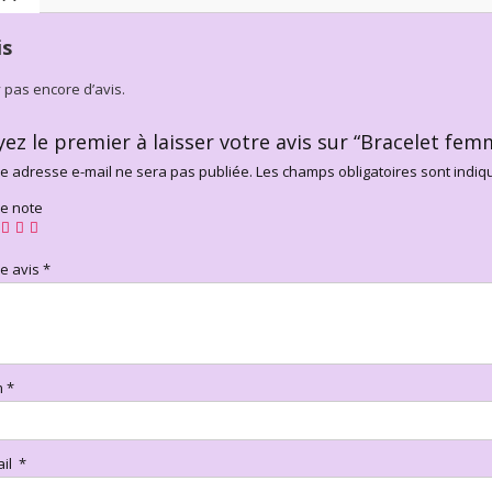
is
’y pas encore d’avis.
yez le premier à laisser votre avis sur “Bracelet fem
e adresse e-mail ne sera pas publiée.
Les champs obligatoires sont indi
re note
re avis
*
m
*
ail
*