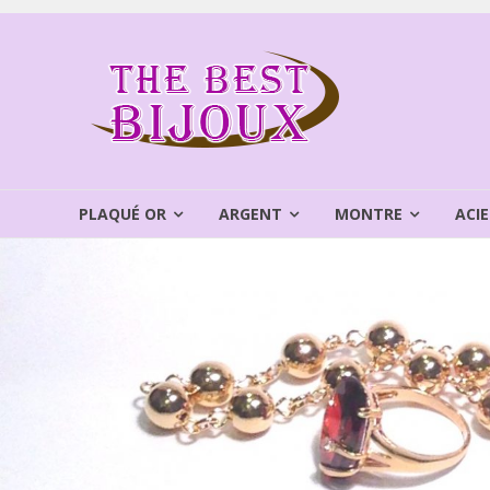
Aller
au
THEBEST
contenu
BIJOUX
VENTE
BIJOUX
FANTAISIE
PLAQUÉ OR
ARGENT
MONTRE
ACIE