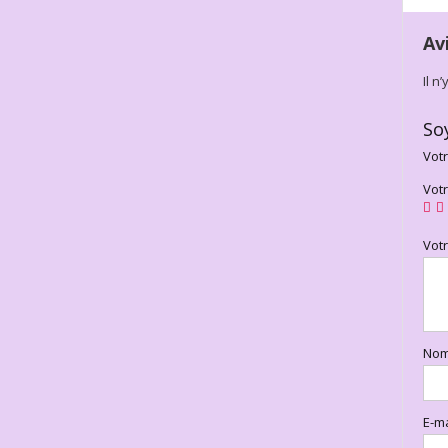
Av
Il n
So
Votr
Vot
Vot
No
E-m