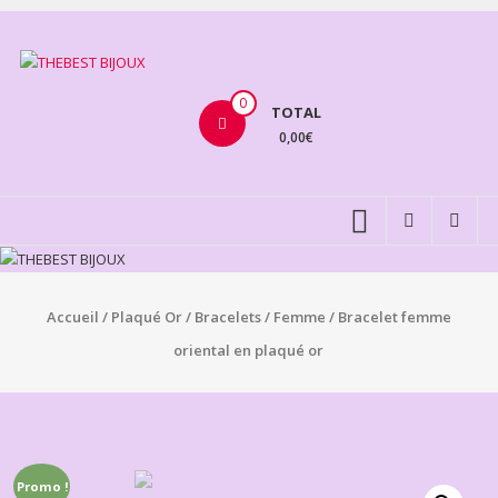
Aller
au
THEBEST
contenu
BIJOUX
0
TOTAL
0,00€
VENTE
BIJOUX
FANTAISIE
Accueil
/
Plaqué Or
/
Bracelets
/
Femme
/ Bracelet femme
oriental en plaqué or
Promo !