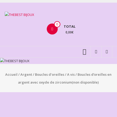
Aller
au
THEBEST
contenu
BIJOUX
0
TOTAL
0,00€
VENTE
BIJOUX
FANTAISIE
Accueil
/
Argent
/
Boucles d'oreilles
/
A vis
/ Boucles d’oreilles en
argent avec oxyde de zirconium(non disponible)