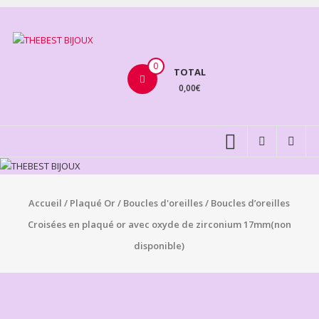
Aller
au
THEBEST
contenu
BIJOUX
0
TOTAL
0,00€
VENTE
BIJOUX
FANTAISIE
Accueil
/
Plaqué Or
/
Boucles d'oreilles
/ Boucles d’oreilles
Croisées en plaqué or avec oxyde de zirconium 17mm(non
disponible)