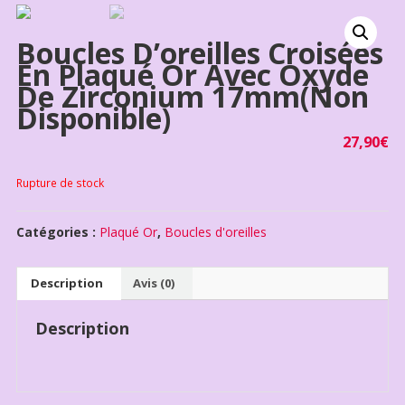
Boucles D’oreilles Croisées
En Plaqué Or Avec Oxyde
De Zirconium 17mm(non
Disponible)
27,90
€
Rupture de stock
Catégories :
Plaqué Or
,
Boucles d'oreilles
Description
Avis (0)
Description