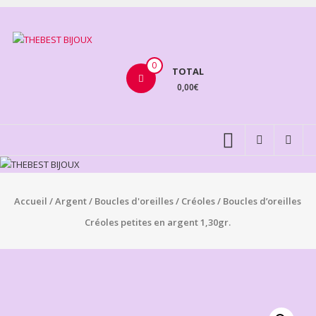
Aller
au
THEBEST
contenu
BIJOUX
0
TOTAL
0,00€
VENTE
BIJOUX
FANTAISIE
Accueil
/
Argent
/
Boucles d'oreilles
/
Créoles
/ Boucles d’oreilles
Créoles petites en argent 1,30gr.