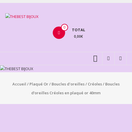
Aller
au
THEBEST
contenu
BIJOUX
0
TOTAL
0,00€
VENTE
BIJOUX
FANTAISIE
Accueil
/
Plaqué Or
/
Boucles d'oreilles
/
Créoles
/ Boucles
d’oreilles Créoles en plaqué or 40mm