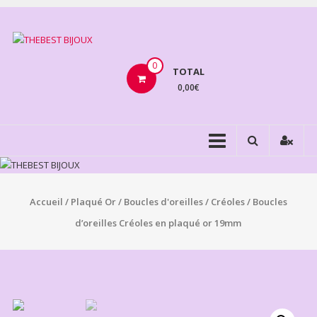
Aller
au
THEBEST
contenu
BIJOUX
0
TOTAL
0,00€
VENTE
BIJOUX
FANTAISIE
Accueil
/
Plaqué Or
/
Boucles d'oreilles
/
Créoles
/ Boucles
d’oreilles Créoles en plaqué or 19mm