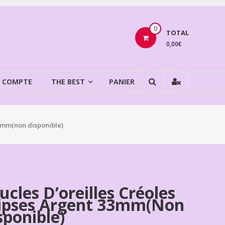
0
TOTAL
0,00€
 COMPTE
THE BEST
PANIER
33mm(non disponible)
ucles D’oreilles Créoles
lipses Argent 33mm(non
sponible)