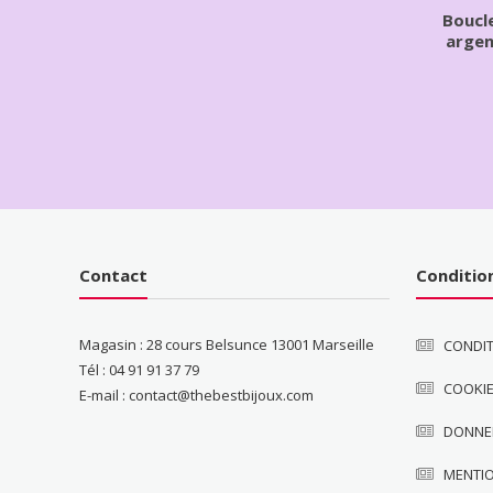
Boucle
arge
Contact
Conditio
Magasin : 28 cours Belsunce 13001 Marseille
CONDIT
Tél : 04 91 91 37 79
COOKI
E-mail : contact@thebestbijoux.com
DONNE
MENTI