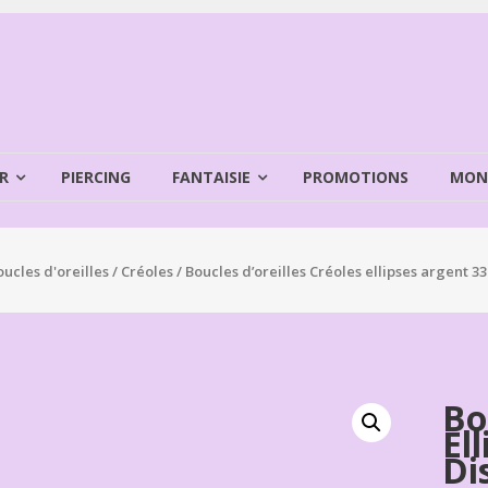
R
PIERCING
FANTAISIE
PROMOTIONS
MON
oucles d'oreilles
/
Créoles
/ Boucles d’oreilles Créoles ellipses argent 
Bo
El
Di