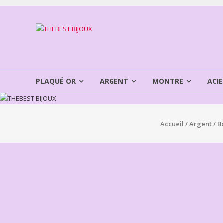
Aller
au
THEBEST
contenu
BIJOUX
VENTE
BIJOUX
PLAQUÉ OR
ARGENT
MONTRE
ACIE
FANTAISIE
Accueil
/
Argent
/
B