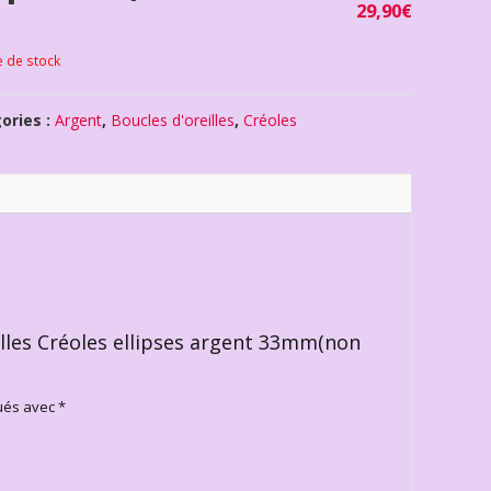
29,90
€
e de stock
ories :
Argent
,
Boucles d'oreilles
,
Créoles
eilles Créoles ellipses argent 33mm(non
qués avec
*