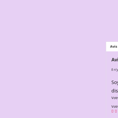
Avis 
Av
Il n
So
di
Votr
Vot