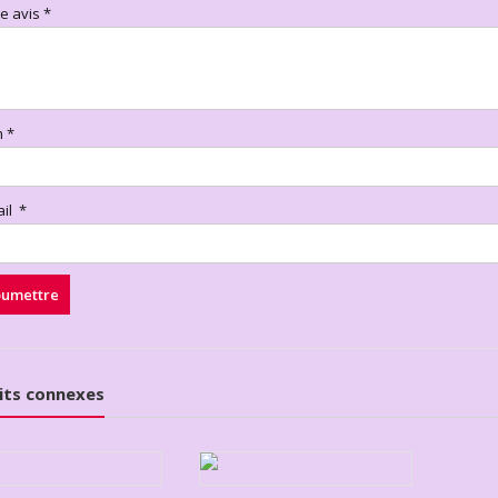
re avis
*
m
*
ail
*
its connexes