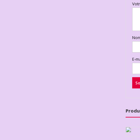
Vot
No
E-m
Produ