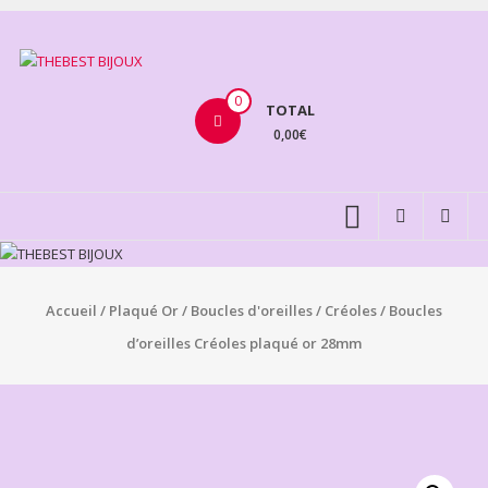
Aller
au
THEBEST
contenu
BIJOUX
0
TOTAL
0,00€
VENTE
BIJOUX
FANTAISIE
Accueil
/
Plaqué Or
/
Boucles d'oreilles
/
Créoles
/ Boucles
d’oreilles Créoles plaqué or 28mm