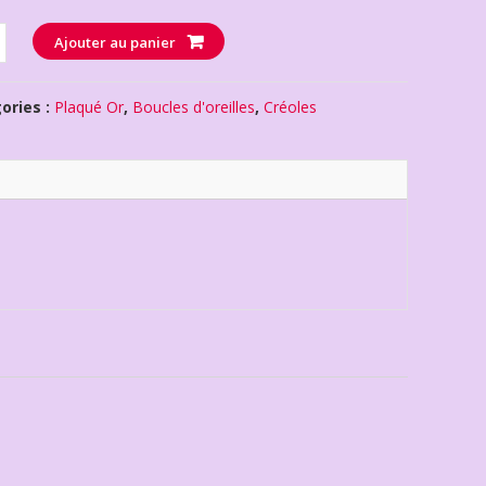
té
Ajouter au panier
ories :
Plaqué Or
,
Boucles d'oreilles
,
Créoles