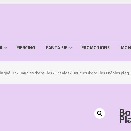
R
PIERCING
FANTAISIE
PROMOTIONS
MON
laqué Or
/
Boucles d'oreilles
/
Créoles
/ Boucles d’oreilles Créoles pla
Bo
Pl