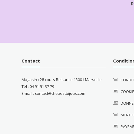
p
Contact
Conditio
Magasin : 28 cours Belsunce 13001 Marseille
CONDIT
Tél : 04 91 91 37 79
COOKI
E-mail : contact@thebestbijoux.com
DONNE
MENTI
PAYEM