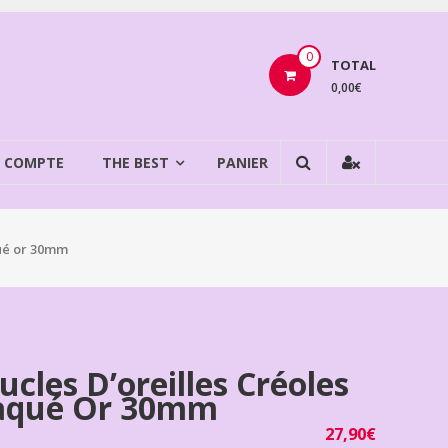
0
TOTAL
0,00€
 COMPTE
THE BEST
PANIER
qué or 30mm
ucles D’oreilles Créoles
aqué Or 30mm
27,90
€