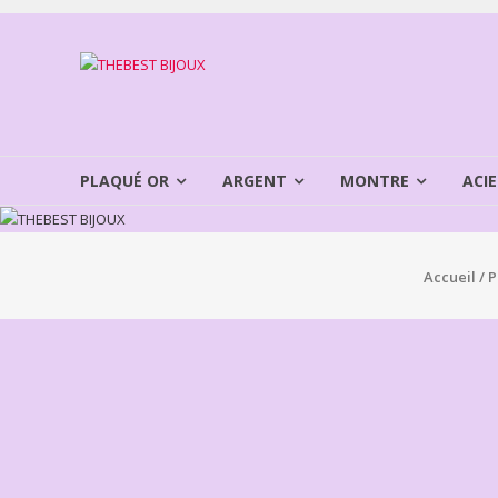
Aller
au
THEBEST
contenu
BIJOUX
VENTE
BIJOUX
PLAQUÉ OR
ARGENT
MONTRE
ACIE
FANTAISIE
Accueil
/
P