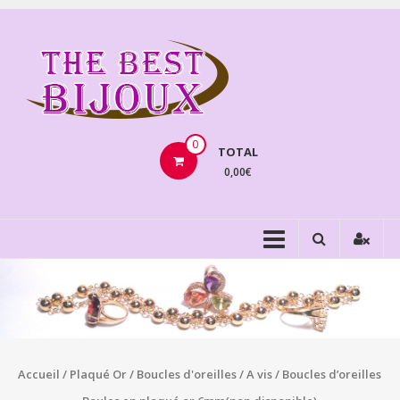
Aller
au
THEBE
contenu
BIJOU
VENTE
BIJOUX
0
TOTAL
FANTAISIE
0,00€
Accueil
/
Plaqué Or
/
Boucles d'oreilles
/
A vis
/ Boucles d’oreilles