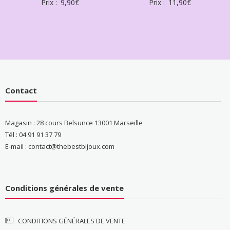
Prix :
9,90
€
Prix :
11,90
€
Contact
Magasin : 28 cours Belsunce 13001 Marseille
Tél : 04 91 91 37 79
E-mail : contact@thebestbijoux.com
Conditions générales de vente
CONDITIONS GÉNÉRALES DE VENTE