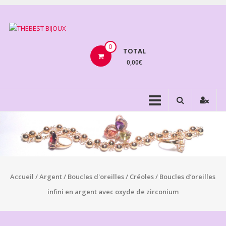
Aller
au
THEBEST
contenu
BIJOUX
0
TOTAL
0,00€
VENTE
BIJOUX
FANTAISIE
Accueil
/
Argent
/
Boucles d'oreilles
/
Créoles
/ Boucles d’oreilles
infini en argent avec oxyde de zirconium