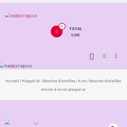
Aller
au
THEBEST
contenu
BIJOUX
0
TOTAL
0,00€
VENTE
BIJOUX
FANTAISIE
Accueil
/
Plaqué Or
/
Boucles d'oreilles
/
A vis
/ Boucles d’oreilles
encres à vis en plaqué or