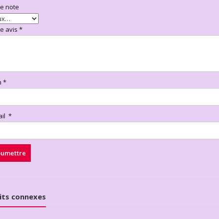
re note
re avis
*
m
*
ail
*
its connexes