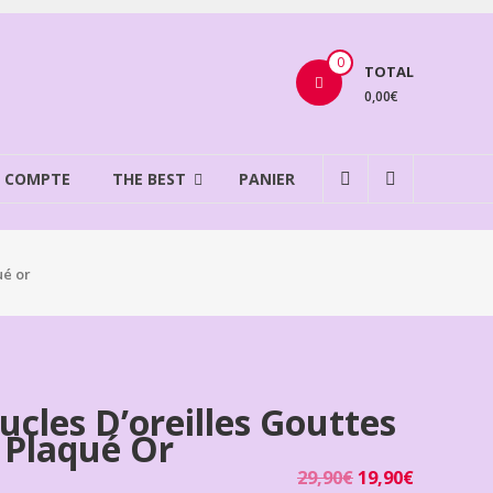
0
TOTAL
0,00€
 COMPTE
THE BEST
PANIER
ué or
ucles D’oreilles Gouttes
 Plaqué Or
29,90
€
19,90
€