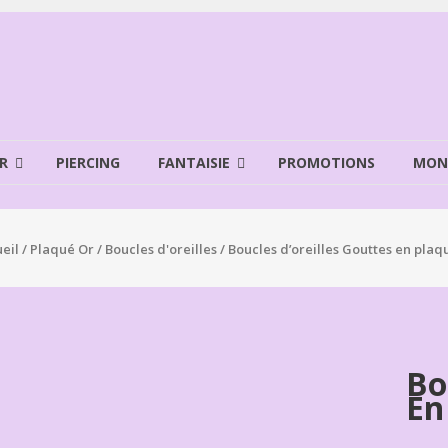
R
PIERCING
FANTAISIE
PROMOTIONS
MON
eil
/
Plaqué Or
/
Boucles d'oreilles
/ Boucles d’oreilles Gouttes en plaq
Bo
En