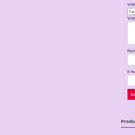
Vot
Vot
No
E-m
Produ