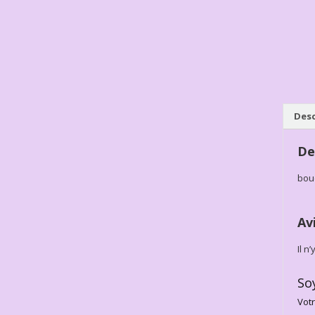
Desc
De
bouc
Av
Il n
So
Votr