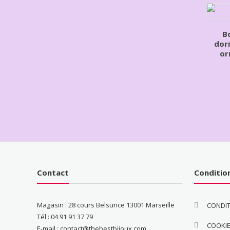
Bo
dor
or
Contact
Conditio
Magasin : 28 cours Belsunce 13001 Marseille
CONDIT
Tél : 04 91 91 37 79
COOKI
E-mail : contact@thebestbijoux.com