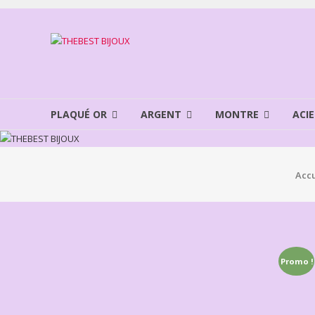
Aller
au
THEBEST
contenu
BIJOUX
VENTE
BIJOUX
PLAQUÉ OR
ARGENT
MONTRE
ACIE
FANTAISIE
Accu
Promo !