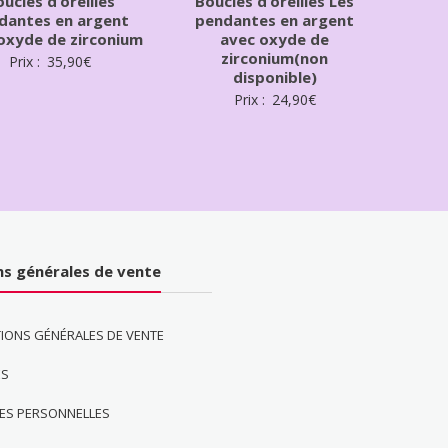
ucles d’oreilles
Boucles d’oreilles Les
dantes en argent
pendantes en argent
oxyde de zirconium
avec oxyde de
zirconium(non
Prix :
35,90
€
disponible)
Prix :
24,90
€
ns générales de vente
IONS GÉNÉRALES DE VENTE
ES
ES PERSONNELLES