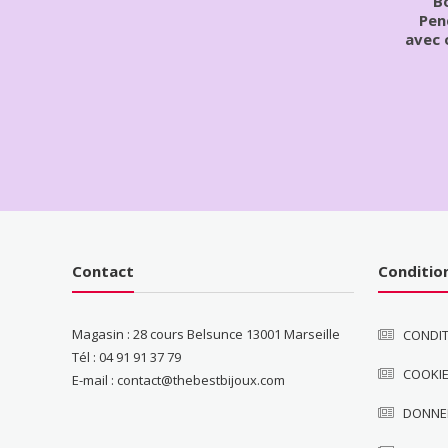
Bo
Pen
avec 
Contact
Conditio
Magasin : 28 cours Belsunce 13001 Marseille
CONDIT
Tél : 04 91 91 37 79
COOKI
E-mail : contact@thebestbijoux.com
DONNE