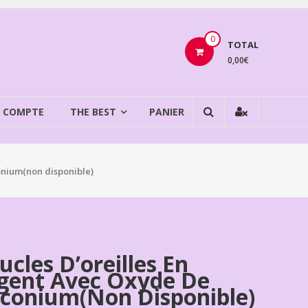
0
TOTAL
0,00€
 COMPTE
THE BEST
PANIER
onium(non disponible)
ucles D’oreilles En
gent Avec Oxyde De
rconium(non Disponible)