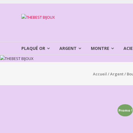
Aller
au
THEBEST
contenu
BIJOUX
VENTE
BIJOUX
PLAQUÉ OR
ARGENT
MONTRE
ACIE
FANTAISIE
Accueil
/
Argent
/
Bou
Promo !