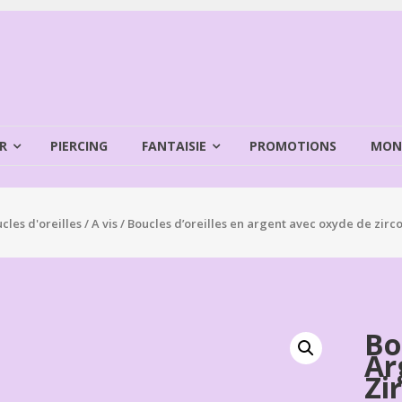
R
PIERCING
FANTAISIE
PROMOTIONS
MON
cles d'oreilles
/
A vis
/ Boucles d’oreilles en argent avec oxyde de zirc
Bo
Ar
Zi