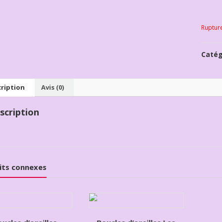
Ruptur
Catég
ription
Avis (0)
scription
its connexes