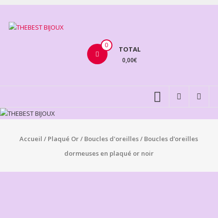
Aller
au
THEBEST
contenu
BIJOUX
0
TOTAL
0,00€
VENTE
BIJOUX
FANTAISIE
Accueil
/
Plaqué Or
/
Boucles d'oreilles
/ Boucles d’oreilles
dormeuses en plaqué or noir