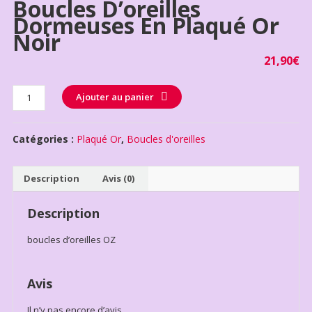
Boucles D’oreilles
Dormeuses En Plaqué Or
Noir
21,90
€
Quantité
Ajouter au panier
Catégories :
Plaqué Or
,
Boucles d'oreilles
Description
Avis (0)
Description
boucles d’oreilles OZ
Avis
Il n’y pas encore d’avis.