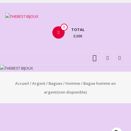
Aller
au
THEBEST
contenu
BIJOUX
0
TOTAL
0,00€
VENTE
BIJOUX
FANTAISIE
Accueil
/
Argent
/
Bagues
/
Homme
/ Bague homme en
argent(non disponible)