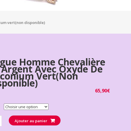
um vert(non disponible)
gue Homme Chevalière
 Argent Avec Oxyde De
rconium Vert(non
sponible)
65,90
€
té
Ajouter au panier