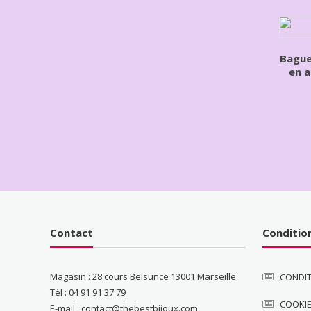
Bague
en a
Contact
Conditio
Magasin : 28 cours Belsunce 13001 Marseille
CONDIT
Tél : 04 91 91 37 79
COOKI
E-mail : contact@thebestbijoux.com