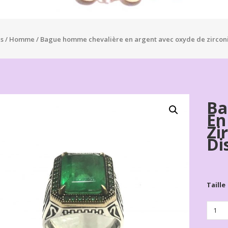
s
/
Homme
/ Bague homme chevalière en argent avec oxyde de zirconi
Ba
En
Zi
Di
Taille
Quanti