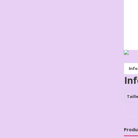
Inf
In
Taill
Produ