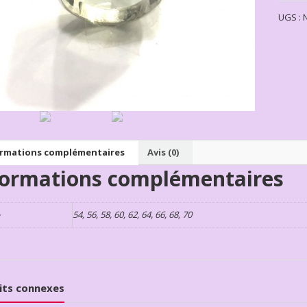
UGS :
ormations complémentaires
Avis (0)
formations complémentaires
e
54, 56, 58, 60, 62, 64, 66, 68, 70
its connexes