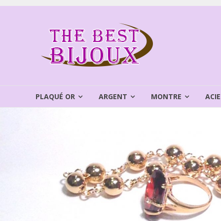
Aller
au
THEBEST
contenu
BIJOUX
VENTE
BIJOUX
FANTAISIE
PLAQUÉ OR
ARGENT
MONTRE
ACIE