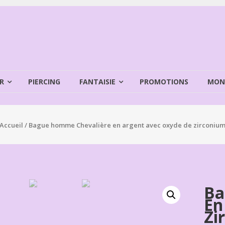
R
PIERCING
FANTAISIE
PROMOTIONS
MON
Accueil
/ Bague homme Chevalière en argent avec oxyde de zirconiu
Ba
En
Zi