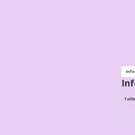
Inf
In
Taill