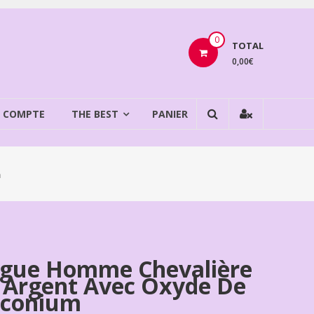
0
TOTAL
0,00€
 COMPTE
THE BEST
PANIER
m
gue Homme Chevalière
 Argent Avec Oxyde De
rconium