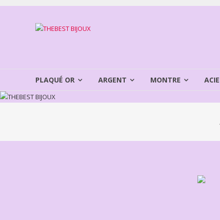
Aller
au
THEBEST
contenu
BIJOUX
VENTE
BIJOUX
PLAQUÉ OR
ARGENT
MONTRE
ACIE
FANTAISIE