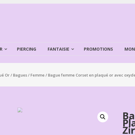
R
PIERCING
FANTAISIE
PROMOTIONS
MON
ué Or
/
Bagues
/
Femme
/ Bague femme Corset en plaqué or avec oxyd
Ba
Pl
Zi