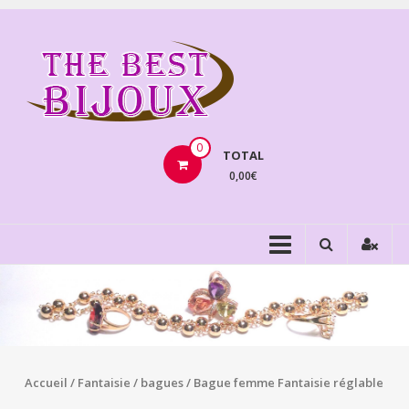
Aller
au
THEBE
contenu
BIJOU
VENTE
BIJOUX
0
TOTAL
FANTAISIE
0,00€
Accueil
/
Fantaisie
/
bagues
/ Bague femme Fantaisie réglable