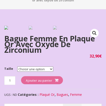
or avec oxyde de zirconium
Bague Femme En Plaqué
Or Avec Oxyde De
Zirconium
32,90
€
Taille
Quantité
Ajouter au panier
Catégories :
Plaqué Or
,
Bagues
,
Femme
UGS :
ND