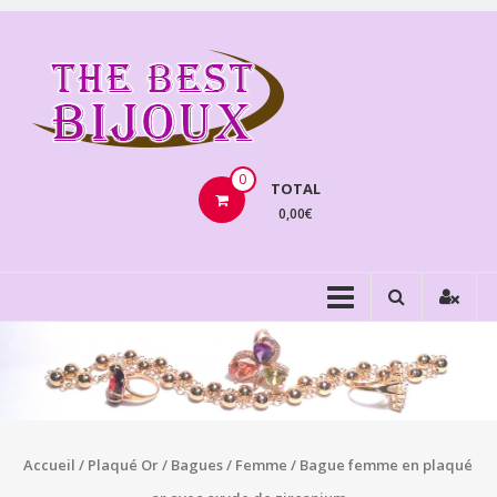
Aller
au
THEBE
contenu
BIJOU
VENTE
BIJOUX
0
TOTAL
FANTAISIE
0,00€
Accueil
/
Plaqué Or
/
Bagues
/
Femme
/ Bague femme en plaqué