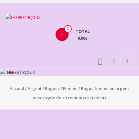
Aller
au
THEBEST
contenu
BIJOUX
0
TOTAL
0,00€
VENTE
BIJOUX
FANTAISIE
Accueil
/
Argent
/
Bagues
/
Femme
/ Bague femme en argent
avec oxyde de zirconium rose(violet)