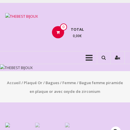
Aller
au
THEBEST
contenu
BIJOUX
0
TOTAL
0,00€
VENTE
BIJOUX
FANTAISIE
Accueil
/
Plaqué Or
/
Bagues
/
Femme
/ Bague femme piramide
en plaque or avec oxyde de zirconium