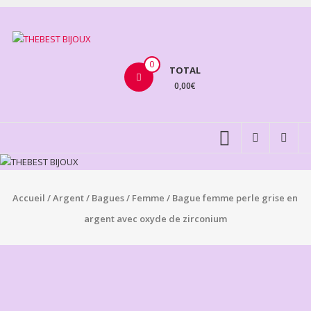
Aller
au
THEBEST
contenu
BIJOUX
0
TOTAL
0,00€
VENTE
BIJOUX
FANTAISIE
Accueil
/
Argent
/
Bagues
/
Femme
/ Bague femme perle grise en
argent avec oxyde de zirconium