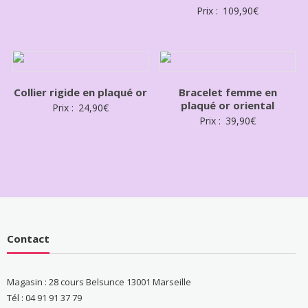
Note
Prix :
109,90
€
3.00
sur 5
Collier rigide en plaqué or
Bracelet femme en
plaqué or oriental
Prix :
24,90
€
Prix :
39,90
€
Contact
Magasin : 28 cours Belsunce 13001 Marseille
Tél : 04 91 91 37 79