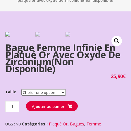
plaqué or avec oxyde de zirconium(non disponible)
Bague Femme Infinie En
Plaqué Or Avec Oxyde De
Zirconium(non
Disponible)
25,90
€
Taille
Quantité
Ajouter au panier
Catégories :
Plaqué Or
,
Bagues
,
Femme
UGS :
ND