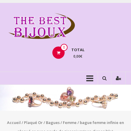
Aller
au
THEBE
contenu
BIJOU
VENTE
BIJOUX
0
TOTAL
FANTAISIE
0,00€
Accueil
/
Plaqué Or
/
Bagues
/
Femme
/ bague femme infinie en