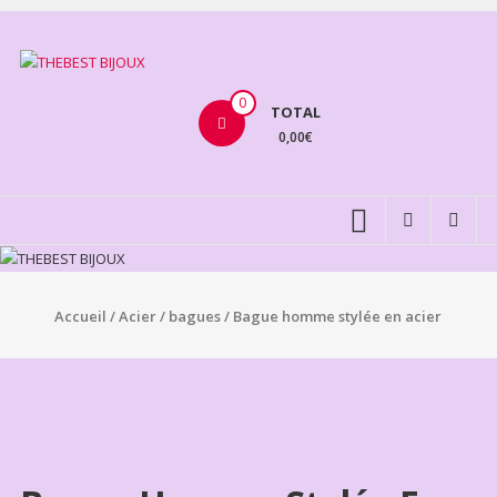
Aller
au
THEBEST
contenu
BIJOUX
0
TOTAL
0,00€
VENTE
BIJOUX
FANTAISIE
Accueil
/
Acier
/
bagues
/ Bague homme stylée en acier