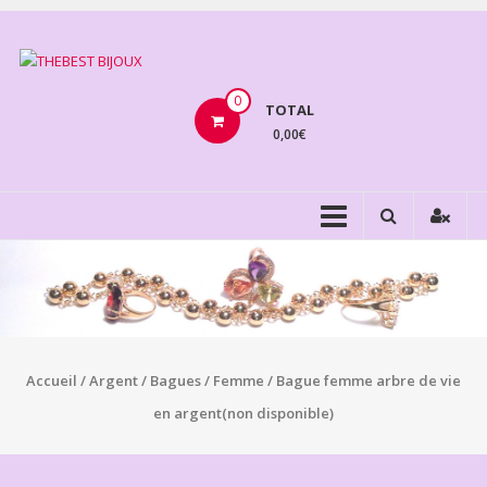
Aller
au
THEBEST
contenu
BIJOUX
0
TOTAL
0,00€
VENTE
BIJOUX
FANTAISIE
Accueil
/
Argent
/
Bagues
/
Femme
/ Bague femme arbre de vie
en argent(non disponible)