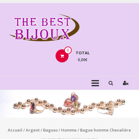
Aller
au
THEBE
contenu
BIJOU
VENTE
BIJOUX
0
TOTAL
FANTAISIE
0,00€
Accueil
/
Argent
/
Bagues
/
Homme
/ Bague homme Chevalière