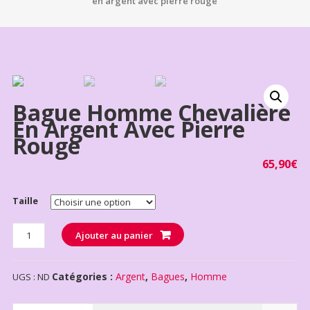
en argent avec pierre rouge
Bague Homme Chevalière
En Argent Avec Pierre
Rouge
65,90
€
Taille
Quantité
Ajouter au panier
Catégories :
Argent
,
Bagues
,
Homme
UGS :
ND